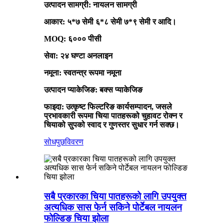
उत्पादन सामग्री: नायलन सामग्री
आकार: ५*७ सेमी ६*८ सेमी ७*९ सेमी र आदि।
MOQ: ६००० पीसी
सेवा: २४ घण्टा अनलाइन
नमूना: स्वतन्त्र रूपमा नमूना
उत्पादन प्याकेजिङ: बक्स प्याकेजिङ
फाइदा: उत्कृष्ट फिल्टरिङ कार्यसम्पादन, जसले
प्रभावकारी रूपमा चिया पातहरूको चुहावट रोक्न र
चियाको सुपको स्वाद र गुणस्तर सुधार गर्न सक्छ।
सोधपुछ
विवरण
सबै प्रकारका चिया पातहरूको लागि उपयुक्त
अत्यधिक सास फेर्न सकिने पोर्टेबल नायलन
फोल्डिङ चिया झोला