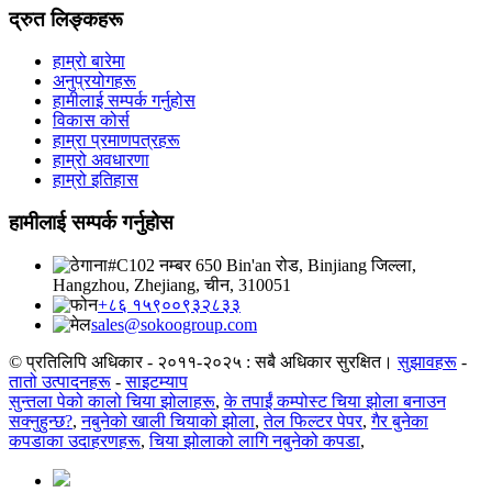
द्रुत लिङ्कहरू
हाम्रो बारेमा
अनुप्रयोगहरू
हामीलाई सम्पर्क गर्नुहोस
विकास कोर्स
हाम्रा प्रमाणपत्रहरू
हाम्रो अवधारणा
हाम्रो इतिहास
हामीलाई सम्पर्क गर्नुहोस
#C102 नम्बर 650 Bin'an रोड, Binjiang जिल्ला,
Hangzhou, Zhejiang, चीन, 310051
+८६ १५९००९३२८३३
sales@sokoogroup.com
© प्रतिलिपि अधिकार - २०११-२०२५ : सबै अधिकार सुरक्षित।
सुझावहरू
-
तातो उत्पादनहरू
-
साइटम्याप
सुन्तला पेको कालो चिया झोलाहरू
,
के तपाईं कम्पोस्ट चिया झोला बनाउन
सक्नुहुन्छ?
,
नबुनेको खाली चियाको झोला
,
तेल फिल्टर पेपर
,
गैर बुनेका
कपडाका उदाहरणहरू
,
चिया झोलाको लागि नबुनेको कपडा
,