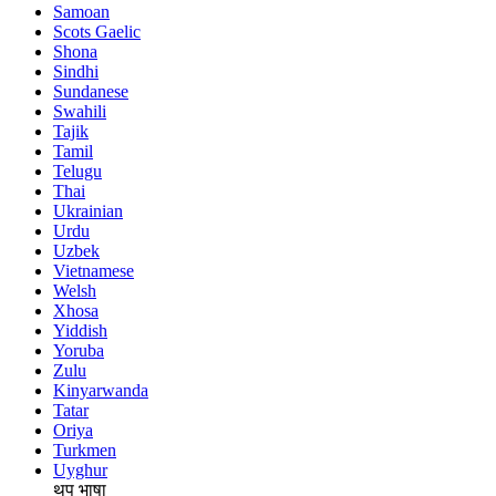
Samoan
Scots Gaelic
Shona
Sindhi
Sundanese
Swahili
Tajik
Tamil
Telugu
Thai
Ukrainian
Urdu
Uzbek
Vietnamese
Welsh
Xhosa
Yiddish
Yoruba
Zulu
Kinyarwanda
Tatar
Oriya
Turkmen
Uyghur
थप भाषा