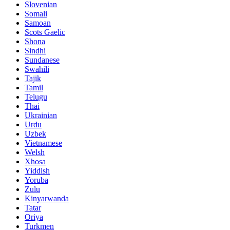
Slovenian
Somali
Samoan
Scots Gaelic
Shona
Sindhi
Sundanese
Swahili
Tajik
Tamil
Telugu
Thai
Ukrainian
Urdu
Uzbek
Vietnamese
Welsh
Xhosa
Yiddish
Yoruba
Zulu
Kinyarwanda
Tatar
Oriya
Turkmen