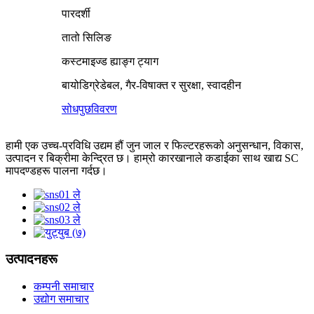
पारदर्शी
तातो सिलिङ
कस्टमाइज्ड ह्याङ्ग ट्याग
बायोडिग्रेडेबल, गैर-विषाक्त र सुरक्षा, स्वादहीन
सोधपुछ
विवरण
हामी एक उच्च-प्रविधि उद्यम हौं जुन जाल र फिल्टरहरूको अनुसन्धान, विकास,
उत्पादन र बिक्रीमा केन्द्रित छ। हाम्रो कारखानाले कडाईका साथ खाद्य SC
मापदण्डहरू पालना गर्दछ।
उत्पादनहरू
कम्पनी समाचार
उद्योग समाचार