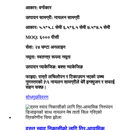
आकार: वर्गाकार
उत्पादन सामग्री: नायलन सामग्री
आकार: ५.५*५.८ सेमी ६.५*६.५ सेमी ७.५*७.५ सेमी
MOQ: ६००० पीसी
सेवा: २४ घण्टा अनलाइन
नमूना: स्वतन्त्र रूपमा नमूना
उत्पादन प्याकेजिङ: बक्स प्याकेजिङ
फाइदा: राम्रो लचिलोपन र टिकाउपन भएको उच्च
गुणस्तरको PA नायलन सामग्रीले धेरै इन्फ्युजन र सफाई
सहन सक्छ।
सोधपुछ
विवरण
द्रुत स्वाद निकासीको लागि त्रि-आयामिक