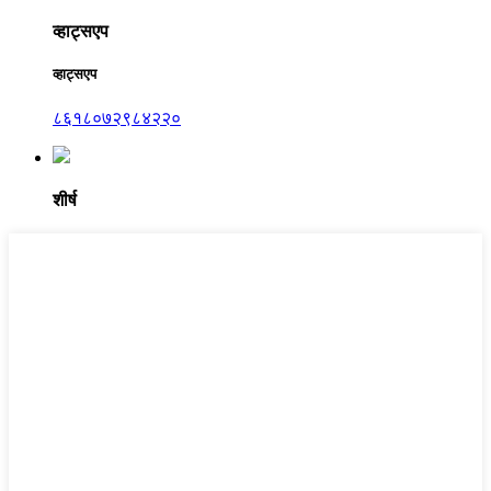
व्हाट्सएप
व्हाट्सएप
८६१८०७२९८४२२०
शीर्ष