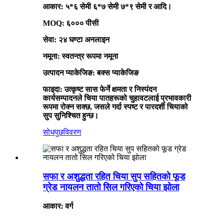
आकार: ५*६ सेमी ६*७ सेमी ७*९ सेमी र आदि।
MOQ: ६००० पीसी
सेवा: २४ घण्टा अनलाइन
नमूना: स्वतन्त्र रूपमा नमूना
उत्पादन प्याकेजिङ: बक्स प्याकेजिङ
फाइदा: उत्कृष्ट सास फेर्ने क्षमता र निस्पंदन
कार्यसम्पादनले चिया पातहरूको चुहावटलाई प्रभावकारी
रूपमा रोक्न सक्छ, जसले गर्दा स्पष्ट र पारदर्शी चियाको
सुप सुनिश्चित हुन्छ।
सोधपुछ
विवरण
सफा र अशुद्धता रहित चिया सुप सहितको फूड
ग्रेड नायलन तातो सिल गरिएको चिया झोला
आकार: वर्ग