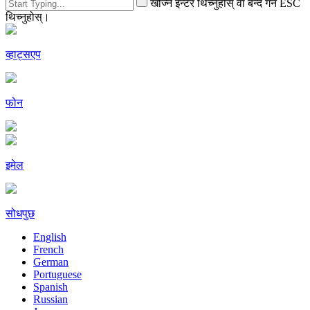
खोज्न इन्टर थिच्नुहोस् वा बन्द गर्न ESC
थिच्नुहोस्।
व्हाट्सएप
फोन
इमेल
सोधपुछ
English
French
German
Portuguese
Spanish
Russian