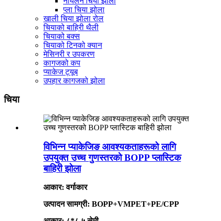
नायलन चिया झोला
प्ला चिया झोला
खाली चिया झोला रोल
चियाको बाहिरी थैली
चियाको बक्स
चियाको टिनको क्यान
मेसिनरी र उपकरण
कागजको कप
प्याकेज ट्यूब
उपहार कागजको झोला
चिया
विभिन्न प्याकेजिङ आवश्यकताहरूको लागि
उपयुक्त उच्च गुणस्तरको BOPP प्लास्टिक
बाहिरी झोला
आकार: वर्गाकार
उत्पादन सामग्री: BOPP+VMPET+PE/CPP
आकार: ८*८.५ सेमी