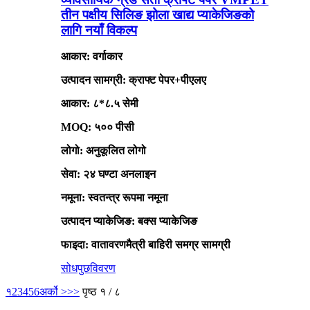
तीन पक्षीय सिलिङ झोला खाद्य प्याकेजिङको
लागि नयाँ विकल्प
आकार: वर्गाकार
उत्पादन सामग्री: क्राफ्ट पेपर+पीएलए
आकार: ८*८.५ सेमी
MOQ: ५०० पीसी
लोगो: अनुकूलित लोगो
सेवा: २४ घण्टा अनलाइन
नमूना: स्वतन्त्र रूपमा नमूना
उत्पादन प्याकेजिङ: बक्स प्याकेजिङ
फाइदा: वातावरणमैत्री बाहिरी समग्र सामग्री
सोधपुछ
विवरण
१
2
3
4
5
6
अर्को >
>>
पृष्ठ १ / ८