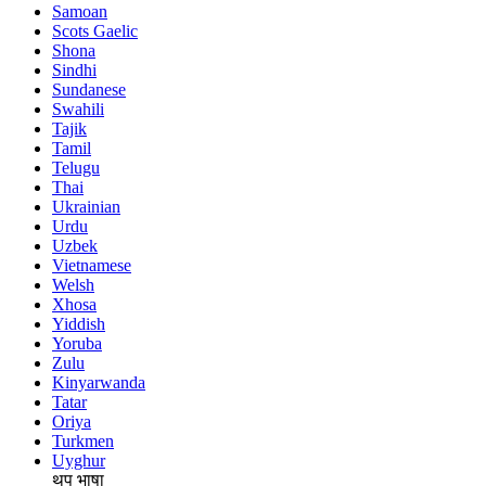
Samoan
Scots Gaelic
Shona
Sindhi
Sundanese
Swahili
Tajik
Tamil
Telugu
Thai
Ukrainian
Urdu
Uzbek
Vietnamese
Welsh
Xhosa
Yiddish
Yoruba
Zulu
Kinyarwanda
Tatar
Oriya
Turkmen
Uyghur
थप भाषा