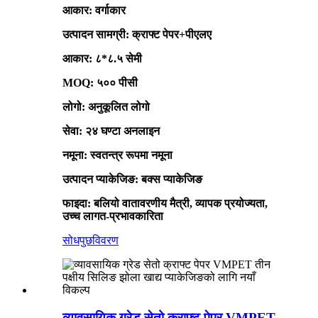
आकार: वर्गाकार
उत्पादन सामग्री: क्राफ्ट पेपर+पीएलए
आकार: ८*८.५ सेमी
MOQ: ५०० पीसी
लोगो: अनुकूलित लोगो
सेवा: २४ घण्टा अनलाइन
नमूना: स्वतन्त्र रूपमा नमूना
उत्पादन प्याकेजिङ: बक्स प्याकेजिङ
फाइदा: बलियो वातावरणीय मैत्री, व्यापक प्रयोज्यता,
उच्च लागत-प्रभावकारिता
सोधपुछ
विवरण
व्यावसायिक ग्रेड सेतो क्राफ्ट पेपर VMPET