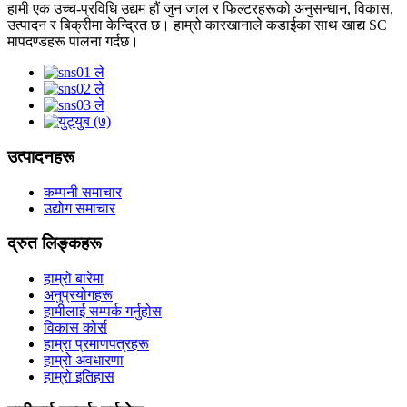
हामी एक उच्च-प्रविधि उद्यम हौं जुन जाल र फिल्टरहरूको अनुसन्धान, विकास,
उत्पादन र बिक्रीमा केन्द्रित छ। हाम्रो कारखानाले कडाईका साथ खाद्य SC
मापदण्डहरू पालना गर्दछ।
उत्पादनहरू
कम्पनी समाचार
उद्योग समाचार
द्रुत लिङ्कहरू
हाम्रो बारेमा
अनुप्रयोगहरू
हामीलाई सम्पर्क गर्नुहोस
विकास कोर्स
हाम्रा प्रमाणपत्रहरू
हाम्रो अवधारणा
हाम्रो इतिहास