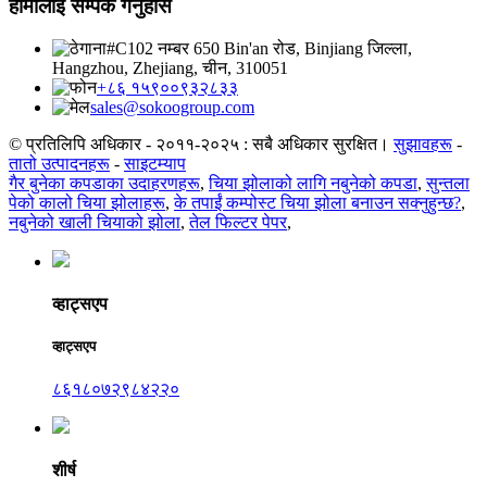
हामीलाई सम्पर्क गर्नुहोस
#C102 नम्बर 650 Bin'an रोड, Binjiang जिल्ला,
Hangzhou, Zhejiang, चीन, 310051
+८६ १५९००९३२८३३
sales@sokoogroup.com
© प्रतिलिपि अधिकार - २०११-२०२५ : सबै अधिकार सुरक्षित।
सुझावहरू
-
तातो उत्पादनहरू
-
साइटम्याप
गैर बुनेका कपडाका उदाहरणहरू
,
चिया झोलाको लागि नबुनेको कपडा
,
सुन्तला
पेको कालो चिया झोलाहरू
,
के तपाईं कम्पोस्ट चिया झोला बनाउन सक्नुहुन्छ?
,
नबुनेको खाली चियाको झोला
,
तेल फिल्टर पेपर
,
व्हाट्सएप
व्हाट्सएप
८६१८०७२९८४२२०
शीर्ष