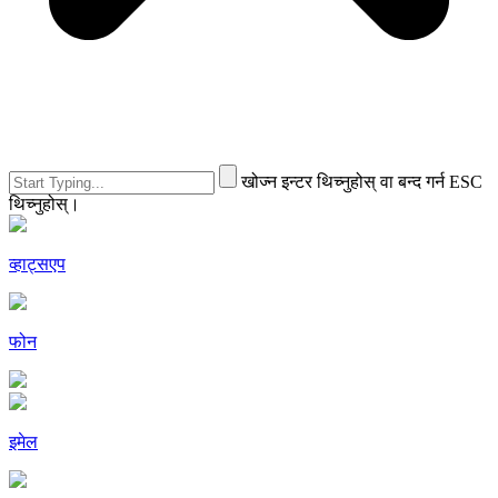
खोज्न इन्टर थिच्नुहोस् वा बन्द गर्न ESC
थिच्नुहोस्।
व्हाट्सएप
फोन
इमेल