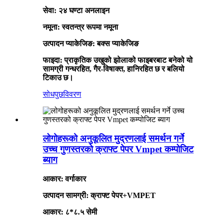
सेवा: २४ घण्टा अनलाइन
नमूना: स्वतन्त्र रूपमा नमूना
उत्पादन प्याकेजिङ: बक्स प्याकेजिङ
फाइदा: प्राकृतिक उखुको झोलाको फाइबरबाट बनेको यो
सामग्री गन्धरहित, गैर-विषाक्त, हानिरहित छ र बलियो
टिकाउ छ।
सोधपुछ
विवरण
लोगोहरूको अनुकूलित मुद्रणलाई समर्थन गर्ने
उच्च गुणस्तरको क्राफ्ट पेपर Vmpet कम्पोजिट
ब्याग
आकार: वर्गाकार
उत्पादन सामग्री: क्राफ्ट पेपर+VMPET
आकार: ८*८.५ सेमी