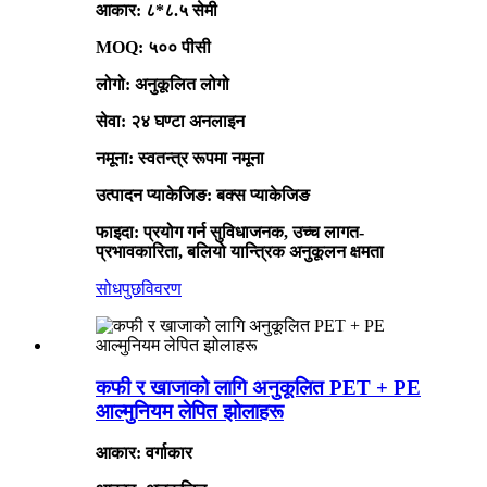
आकार: ८*८.५ सेमी
MOQ: ५०० पीसी
लोगो: अनुकूलित लोगो
सेवा: २४ घण्टा अनलाइन
नमूना: स्वतन्त्र रूपमा नमूना
उत्पादन प्याकेजिङ: बक्स प्याकेजिङ
फाइदा: प्रयोग गर्न सुविधाजनक, उच्च लागत-
प्रभावकारिता, बलियो यान्त्रिक अनुकूलन क्षमता
सोधपुछ
विवरण
कफी र खाजाको लागि अनुकूलित PET + PE
आल्मुनियम लेपित झोलाहरू
आकार: वर्गाकार